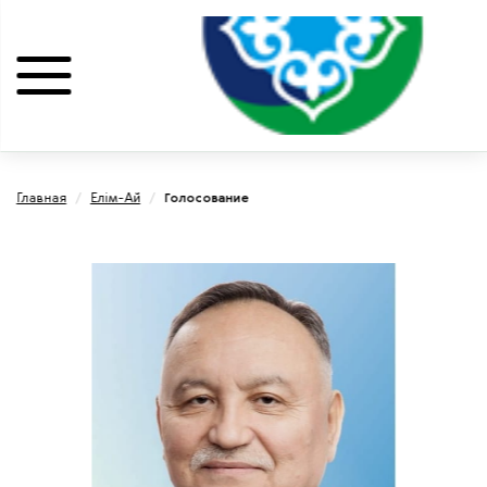
Главная
/
Елiм-Ай
/
Голосование