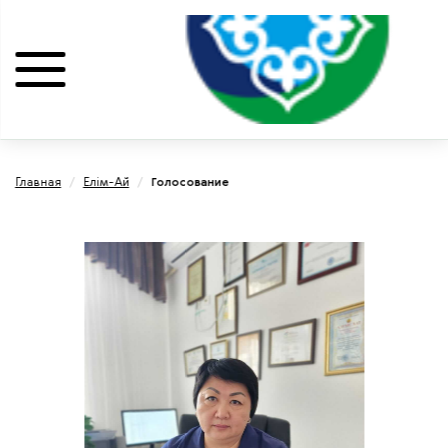
Главная
/
Елiм-Ай
/
Голосование