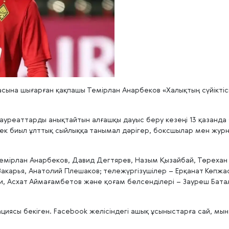
ына шығарған қақпашы Темірлан Анарбеков «Халықтың сүйіктісі
реаттарды анықтайтын алғашқы дауыс беру кезеңі 13 қазанда б
ек биыл ұлттық сыйлыққа танымал дәрігер, боксшылар мен журн
Темірлан Анарбеков, Давид Дегтярев, Назым Қызайбай, Төрехан
акарья, Анатолий Плешаков; тележүргізушілер – Ерқанат Көпжас
и, Асхат Аймағамбетов және қоғам белсенділері – Зауреш Бата
ациясы бекіген. Facebook желісіндегі ашық ұсыныстарға сай, мы