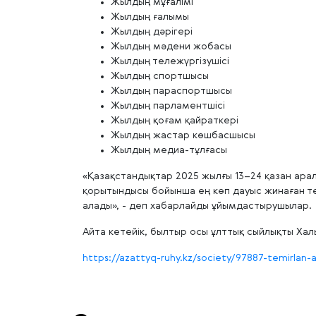
Жылдың мұғалімі
Жылдың ғалымы
Жылдың дәрігері
Жылдың мәдени жобасы
Жылдың тележүргізушісі
Жылдың спортшысы
Жылдың параспортшысы
Жылдың парламентшісі
Жылдың қоғам қайраткері
Жылдың жастар көшбасшысы
Жылдың медиа-тұлғасы
«Қазақстандықтар 2025 жылғы 13–24 қазан ара
қорытындысы бойынша ең көп дауыс жинаған төр
алады», - деп хабарлайды ұйымдастырушылар.
Айта кетейік, былтыр осы ұлттық сыйлықты Хал
https://azattyq-ruhy.kz/society/97887-temirlan-a