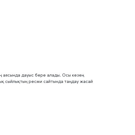
ң аясында дауыс бере алады. Осы кезең
ттық сыйлықтың ресми сайтында таңдау жасай