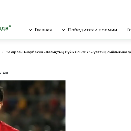
Главная
Победители премии
Г
/
Темірлан Анарбеков «Халықтың Сүйіктісі-2025» ұлттық сыйлығына 
олды