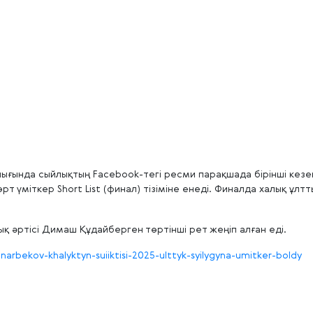
лығында сыйлықтың Facebook-тегі ресми парақшада бірінші кезе
т үміткер Short List (финал) тізіміне енеді. Финалда халық ұл
ық әртісі Димаш Құдайберген төртінші рет жеңіп алған еді.
narbekov-khalyktyn-suiiktisi-2025-ulttyk-syilygyna-umitker-boldy