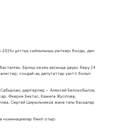
-2025» ұлттық сыйлығының үміткері болды, деп
асталған. Бірінші кезең аясында дауыс беру 24
алистер, сондай-ақ депутаттар үмітті болып
 Сабырхан; дәрігерлер – Алексей Белокобылов,
ар, Әкерке Бектас, Камила Жүсіпова;
лова, Сергей Цирюльников және тағы басқалар
на номинациялар бекіп отыр: